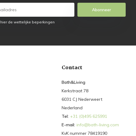
Abonneer
 hier de wettelijke beperkingen
Contact
Bath&Living
Kerkstraat 78
6031 CJ Nederweert
Nederland
Tel:
+31 (0)495 625991
E-mail:
info@bath-living.com
KvK nummer 78419190