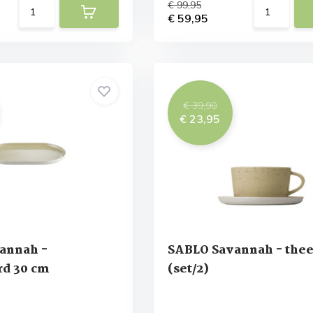
€ 99,95
€ 59,95
€ 39,90
€ 23,95
annah -
SABLO Savannah - the
rd 30 cm
(set/2)