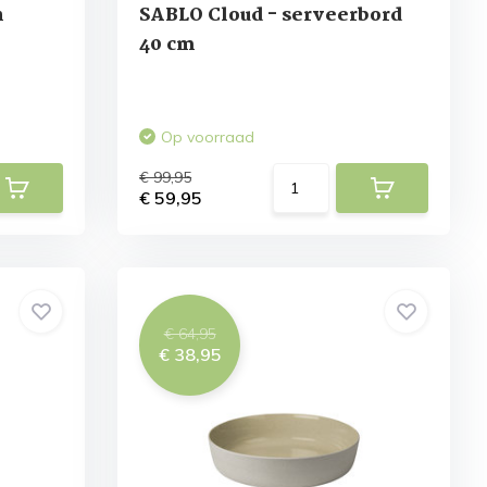
n
SABLO Cloud - serveerbord
40 cm
Op voorraad
€ 99,95
€ 59,95
€ 64,95
€ 38,95