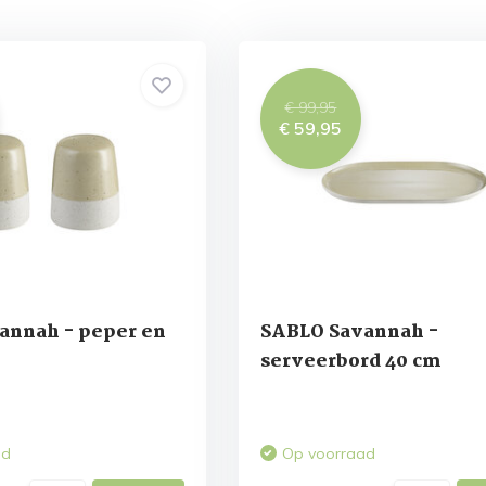
€ 99,95
€ 59,95
annah - peper en
SABLO Savannah -
serveerbord 40 cm
ad
Op voorraad