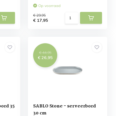
Op voorraad
€ 29,95
€ 17,95
€ 44,95
€ 26,95
bord 35
SABLO Stone - serveerbord
30 cm