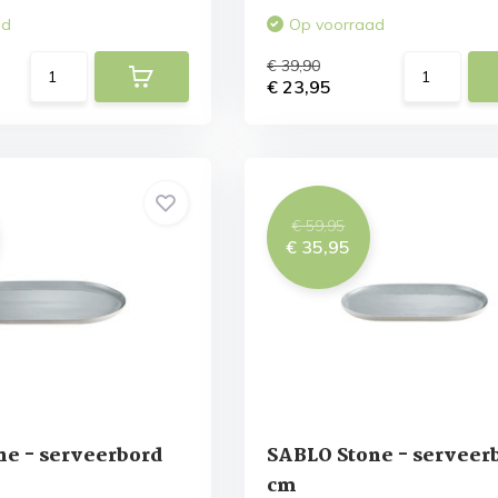
ad
Op voorraad
€ 39,90
€ 23,95
€ 59,95
€ 35,95
ne - serveerbord
SABLO Stone - serveer
cm