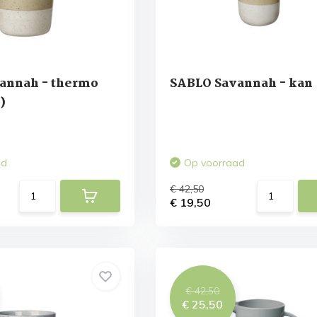
annah - thermo
SABLO Savannah - kan
)
ad
Op voorraad
€ 42,50
€ 19,50
€ 42,50
€ 25,50