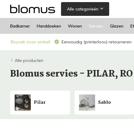
Alle categorieën
Badkamer
Handdoeken
Wonen
Servies
Glazen
E
Bezoek onze winkel!
Eenvoudig (printerloos) retourneren
Alle producten
Blomus servies - PILAR, R
Pilar
Sablo