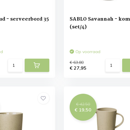
d - serveerbord 35
SABLO Savannah - kom
(set/4)
ad
Op voorraad
€ 63,80
€ 27,95
€ 42,50
€ 19,50