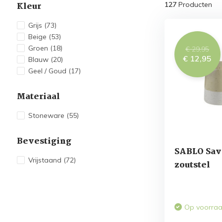
Kleur
127
Producten
Grijs
(73)
Beige
(53)
Groen
(18)
€ 29,95
€ 12,95
Blauw
(20)
Geel / Goud
(17)
Materiaal
Stoneware
(55)
Bevestiging
SABLO Sav
Vrijstaand
(72)
zoutstel
Op voorra