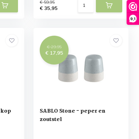
€ 59,95
€ 35,95
9,1
€ 29,95
€ 17,95
ekop
SABLO Stone - peper en
zoutstel