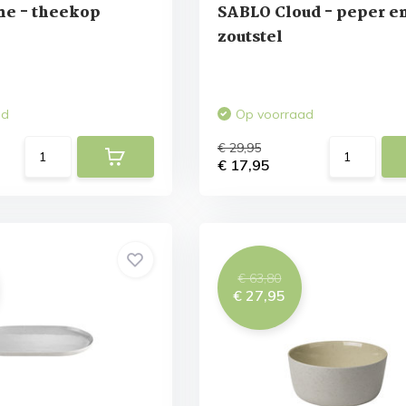
ne - theekop
SABLO Cloud - peper e
zoutstel
ad
Op voorraad
€ 29,95
€ 17,95
€ 63,80
€ 27,95