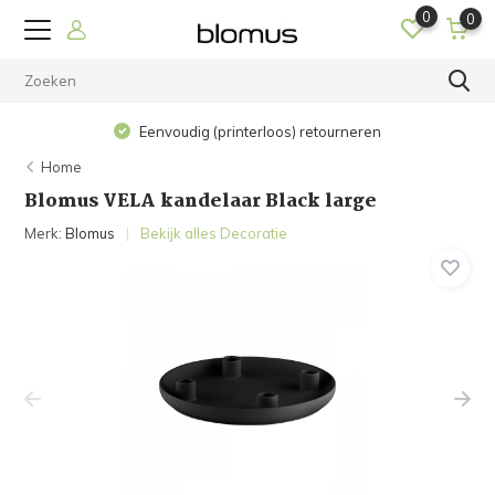
0
0
Op werkdagen voor 15.00 
 (printerloos) retourneren
h
Home
Blomus VELA kandelaar Black large
Merk:
Blomus
Bekijk alles Decoratie