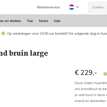
Klantenservice
ten en drinken
Tuin
Series
Sale
Op werkdagen voor 15.00 uur besteld? De volgende dag in huis
d bruin large
€ 229,-
Deze stalen haardh
om brandhout te be
je veel hout in deze
mand en dwarrelen n