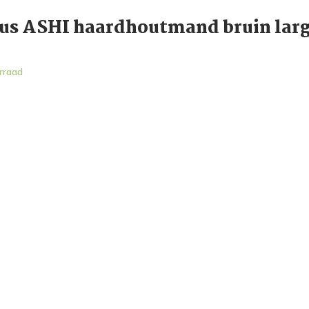
us ASHI haardhoutmand bruin lar
rraad