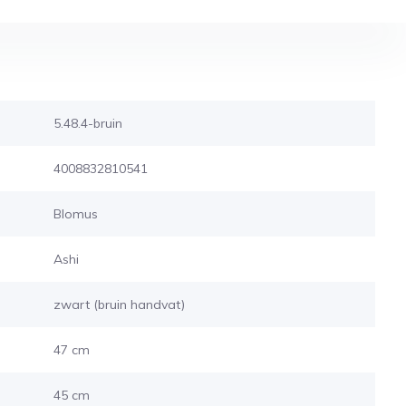
5.48.4-bruin
4008832810541
Blomus
Ashi
zwart (bruin handvat)
47 cm
45 cm