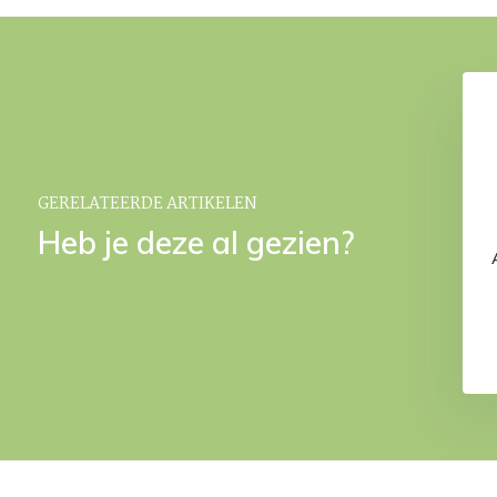
 lamp Black (medium)
MODO opbergmand Black
€ 129,-
€ 59,95
GERELATEERDE ARTIKELEN
Heb je deze al gezien?