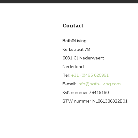
Contact
Bath&Living
Kerkstraat 78
6031 CJ Nederweert
Nederland
Tel:
+31 (0)495 625991
E-mail:
info@bath-living.com
KvK nummer 78419190
BTW nummer NL861386322B01