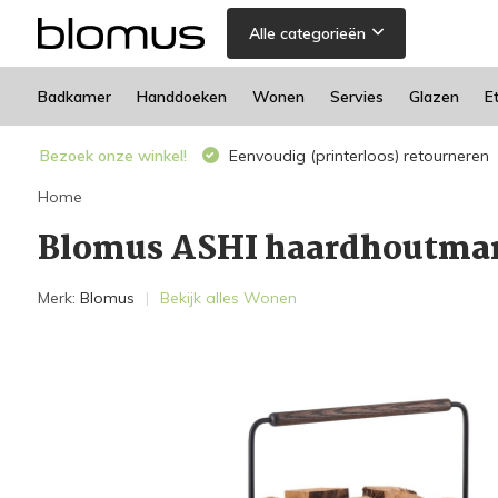
Alle categorieën
Badkamer
Handdoeken
Wonen
Servies
Glazen
E
Bezoek onze winkel!
Eenvoudig (printerloos) retourneren
Home
Blomus ASHI haardhoutman
Merk:
Blomus
Bekijk alles Wonen