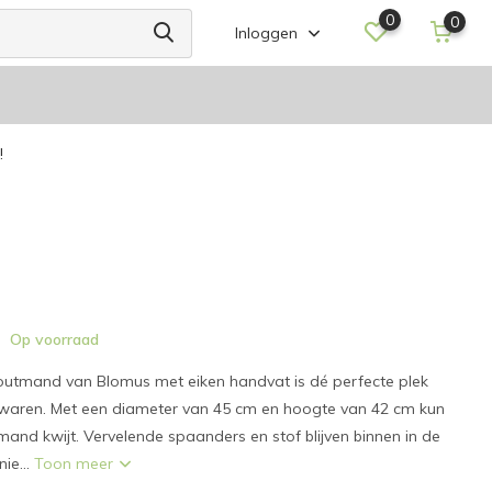
0
0
Inloggen
!
Op voorraad
outmand van Blomus met eiken handvat is dé perfecte plek
waren. Met een diameter van 45 cm en hoogte van 42 cm kun
 mand kwijt. Vervelende spaanders en stof blijven binnen in de
ie...
Toon meer