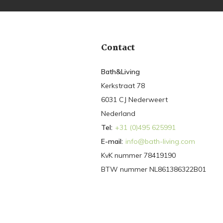
Contact
Bath&Living
Kerkstraat 78
6031 CJ Nederweert
Nederland
Tel:
+31 (0)495 625991
E-mail:
info@bath-living.com
KvK nummer 78419190
BTW nummer NL861386322B01