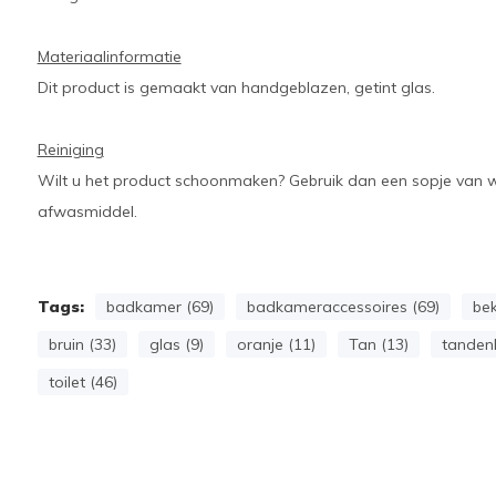
Materiaalinformatie
Dit product is gemaakt van handgeblazen, getint glas.
Reiniging
Wilt u het product schoonmaken? Gebruik dan een sopje van w
afwasmiddel.
Tags:
badkamer (69)
badkameraccessoires (69)
bek
bruin (33)
glas (9)
oranje (11)
Tan (13)
tandenb
toilet (46)