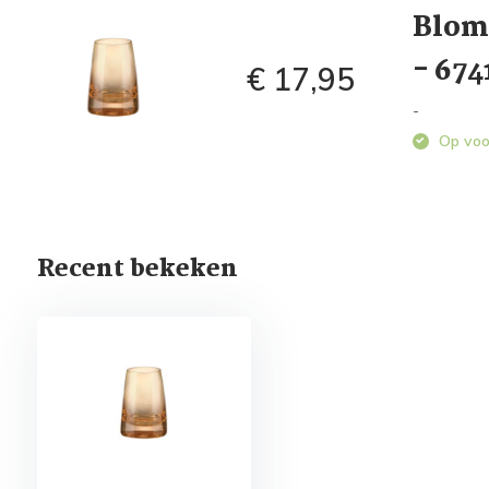
Blom
- 674
€ 17,95
-
Op voo
Recent bekeken