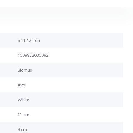
5.112.2-Tan
4008832030062
Blomus
Ava
White
11 cm
8 cm