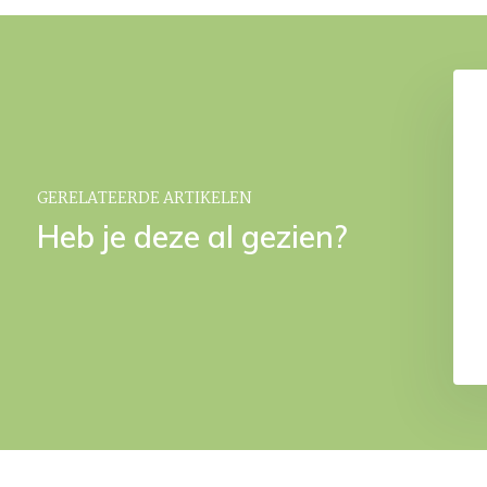
eker Amber Brown
MODO ROF beker Brass
€ 19,95
€ 34,95
GERELATEERDE ARTIKELEN
Heb je deze al gezien?