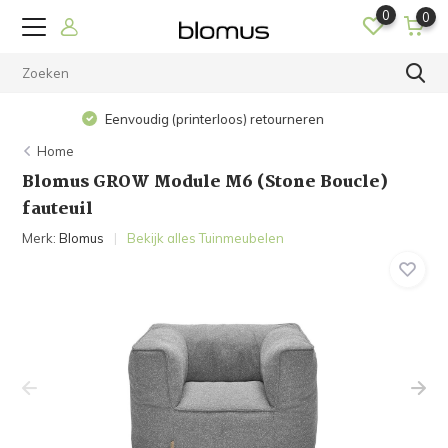
0
0
Op werkdagen voor 15.00 uur besteld? De volgende dag in
huis!
Home
Blomus GROW Module M6 (Stone Boucle)
fauteuil
Merk:
Blomus
Bekijk alles Tuinmeubelen