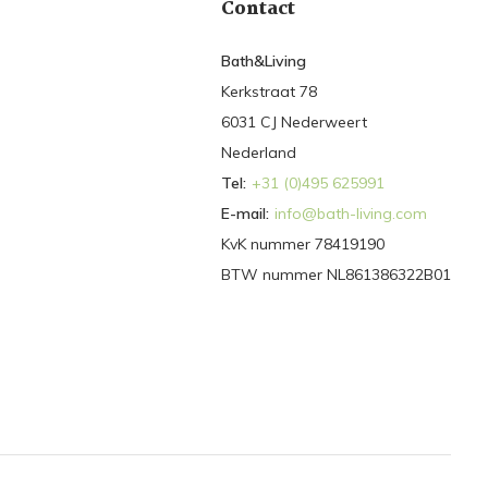
Contact
Bath&Living
Kerkstraat 78
6031 CJ Nederweert
Nederland
Tel:
+31 (0)495 625991
E-mail:
info@bath-living.com
KvK nummer 78419190
BTW nummer NL861386322B01