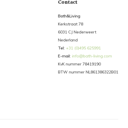
Contact
Bath&Living
Kerkstraat 78
6031 CJ Nederweert
Nederland
Tel:
+31 (0)495 625991
E-mail:
info@bath-living.com
KvK nummer 78419190
BTW nummer NL861386322B01