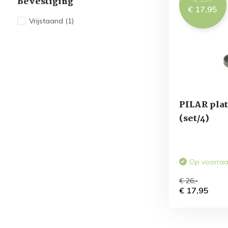
Bevestiging
€ 17,95
Vrijstaand
(1)
PILAR plat
(set/4)
Op voorra
€ 26,-
€ 17,95