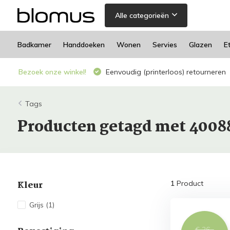
Alle categorieën
Badkamer
Handdoeken
Wonen
Servies
Glazen
E
Bezoek onze winkel!
Eenvoudig (printerloos) retourneren
Tags
Producten getagd met 4008
Kleur
1
Product
Grijs
(1)
€ 26,-