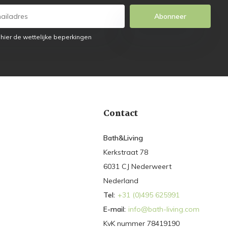
Abonneer
 hier de wettelijke beperkingen
Contact
Bath&Living
Kerkstraat 78
6031 CJ Nederweert
Nederland
Tel:
+31 (0)495 625991
E-mail:
info@bath-living.com
KvK nummer 78419190