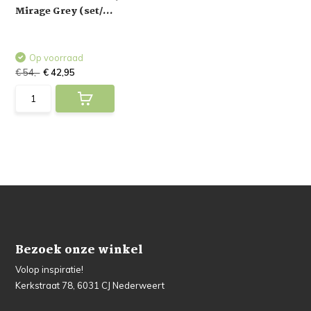
Mirage Grey (set/...
Op voorraad
€ 54,-
€ 42,95
Bezoek onze winkel
Volop inspiratie!
Kerkstraat 78, 6031 CJ Nederweert