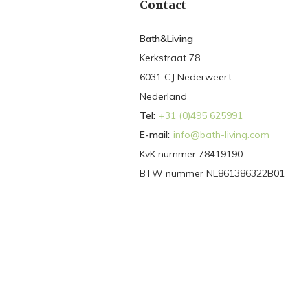
Contact
Bath&Living
Kerkstraat 78
6031 CJ Nederweert
Nederland
Tel:
+31 (0)495 625991
E-mail:
info@bath-living.com
KvK nummer 78419190
BTW nummer NL861386322B01