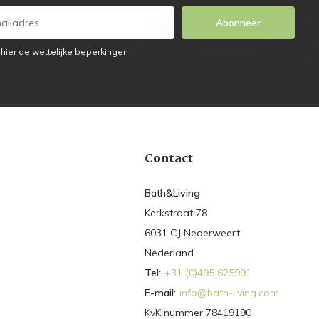
Abonneer
 hier de wettelijke beperkingen
Contact
Bath&Living
Kerkstraat 78
6031 CJ Nederweert
Nederland
Tel:
+31 (0)495 625991
E-mail:
info@bath-living.com
KvK nummer 78419190