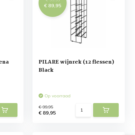
€ 89,95
ena
PILARE wijnrek (12 flessen)
Black
Op voorraad
€ 99,95
€ 89,95