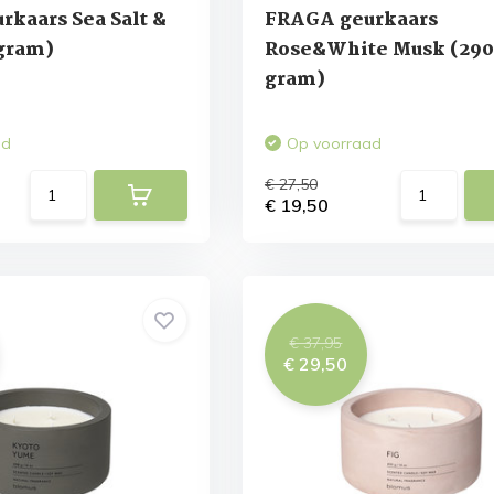
kaars Sea Salt &
FRAGA geurkaars
 gram)
Rose&White Musk (290
gram)
ad
Op voorraad
€ 27,50
€ 19,50
€ 37,95
€ 29,50