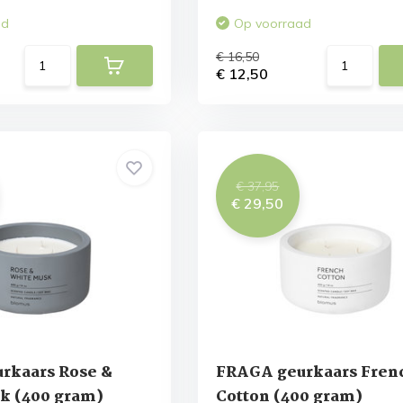
ad
Op voorraad
€ 16,50
€ 12,50
€ 37,95
€ 29,50
rkaars Rose &
FRAGA geurkaars Fren
k (400 gram)
Cotton (400 gram)