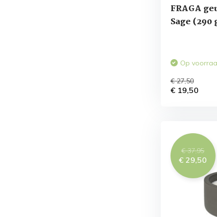
FRAGA geur
Sage (290
Op voorra
€ 27,50
€ 19,50
€ 37,95
€ 29,50