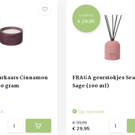
€ 39,95
€ 29,95
rkaars Cinnamon
FRAGA geurstokjes Sea 
00 gram
Sage (100 ml)
ad
Op voorraad
€ 39,95
€ 29,95