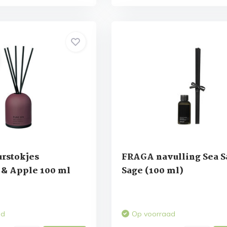
rstokjes
FRAGA navulling Sea S
& Apple 100 ml
Sage (100 ml)
ad
Op voorraad