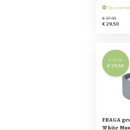
Op voorra
€ 37,95
€ 29,50
€ 37,95
€ 29,50
FRAGA geu
White Mus