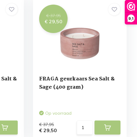
€ 37,95
9,1
€ 29,50
Salt &
FRAGA geurkaars Sea Salt &
Sage (400 gram)
Op voorraad
€ 37,95
€ 29,50