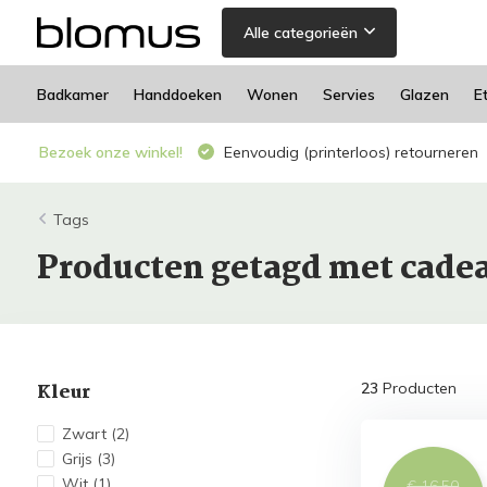
Alle categorieën
Badkamer
Handdoeken
Wonen
Servies
Glazen
E
Bezoek onze winkel!
Eenvoudig (printerloos) retourneren
Tags
Producten getagd met cade
Kleur
23
Producten
Zwart
(2)
Grijs
(3)
Wit
(1)
€ 16,50