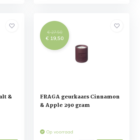
€ 27,50
€ 19,50
alt &
FRAGA geurkaars Cinnamon
& Apple 290 gram
Op voorraad