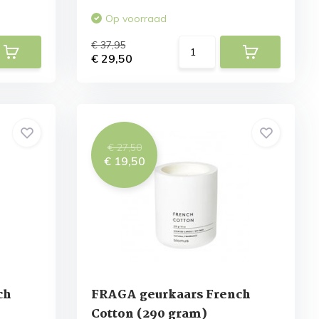
Op voorraad
€ 37,95
€ 29,50
€ 27,50
€ 19,50
ch
FRAGA geurkaars French
Cotton (290 gram)