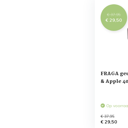
€ 37,95
€ 29,50
FRAGA geu
& Apple 4
Op voorra
€ 37,95
€ 29,50