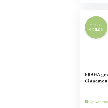
€ 39,95
€ 29,95
FRAGA geu
Cinnamon 
Op voorra