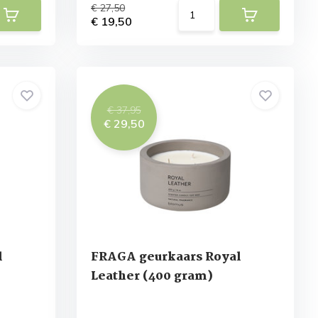
€ 27,50
€ 19,50
€ 37,95
€ 29,50
l
FRAGA geurkaars Royal
Leather (400 gram)