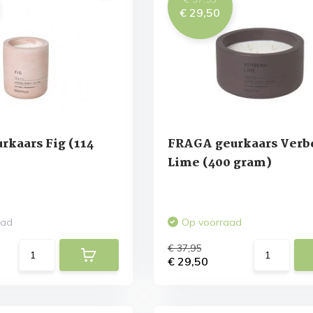
€ 29,50
kaars Fig (114
FRAGA geurkaars Verb
Lime (400 gram)
aad
Op voorraad
€ 37,95
€ 29,50