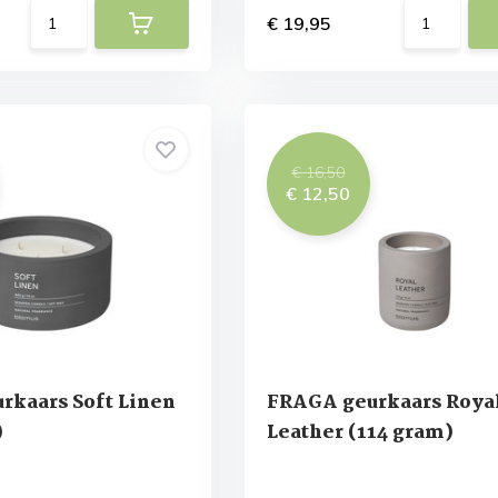
€ 19,95
€ 16,50
€ 12,50
rkaars Soft Linen
FRAGA geurkaars Roya
)
Leather (114 gram)