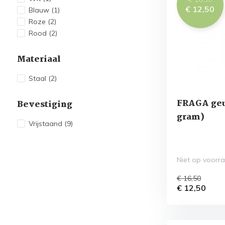
€ 12,50
Blauw
(1)
Roze
(2)
Rood
(2)
Materiaal
Staal
(2)
FRAGA geur
Bevestiging
gram)
Vrijstaand
(9)
Niet op voorr
€ 16,50
€ 12,50