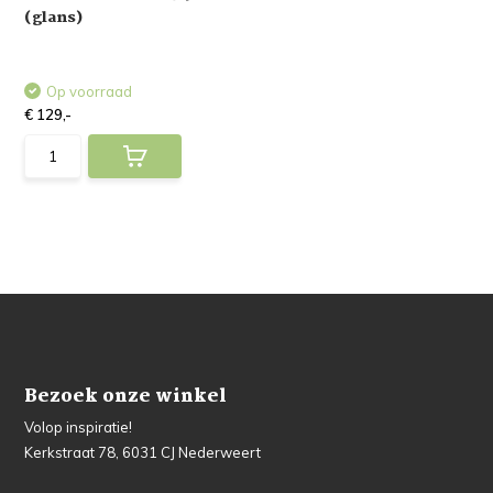
(glans)
Op voorraad
€ 129,-
Bezoek onze winkel
Volop inspiratie!
Kerkstraat 78, 6031 CJ Nederweert