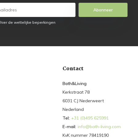
Abonneer
 hier de wettelijke beperkingen
Contact
Bath&Living
Kerkstraat 78
6031 CJ Nederweert
Nederland
Tel:
+31 (0)495 625991
E-mail:
info@bath-living.com
KvK nummer 78419190