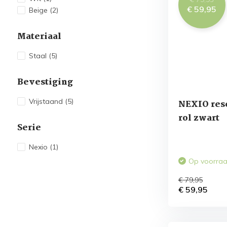
€ 59,95
Beige
(2)
Materiaal
Staal
(5)
Bevestiging
Vrijstaand
(5)
NEXIO res
rol zwart
Serie
Nexio
(1)
Op voorra
€ 79,95
€ 59,95