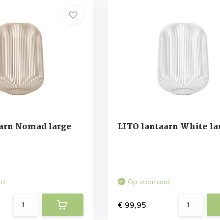
aarn Nomad large
LITO lantaarn White la
ad
Op voorraad
€ 99,95