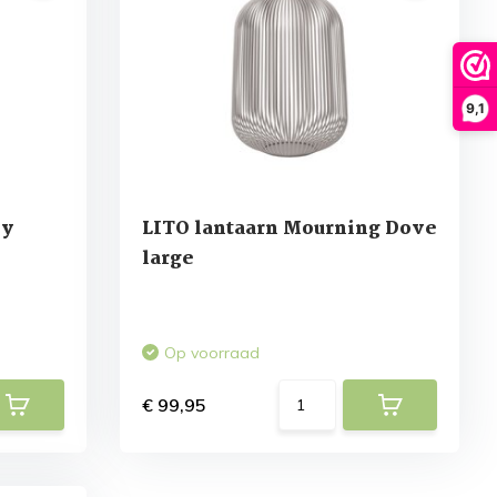
9,1
ey
LITO lantaarn Mourning Dove
large
Op voorraad
€ 99,95