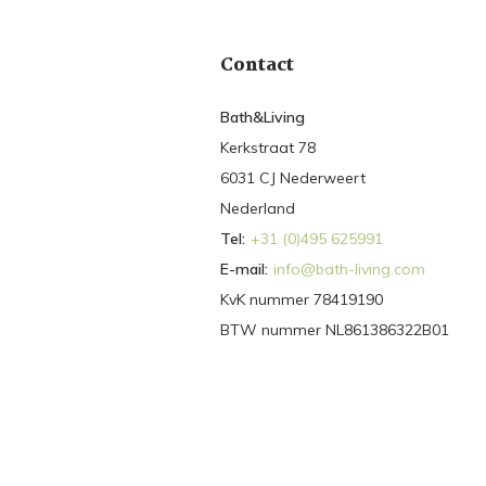
Contact
Bath&Living
Kerkstraat 78
6031 CJ Nederweert
Nederland
Tel:
+31 (0)495 625991
E-mail:
info@bath-living.com
KvK nummer 78419190
BTW nummer NL861386322B01