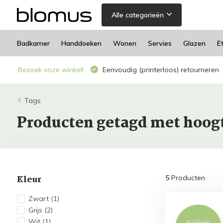
Alle categorieën
Badkamer
Handdoeken
Wonen
Servies
Glazen
E
Bezoek onze winkel!
Eenvoudig (printerloos) retourneren
Tags
Producten getagd met hoog
Kleur
5
Producten
Zwart
(1)
Grijs
(2)
Wit
(1)
€ 79,95