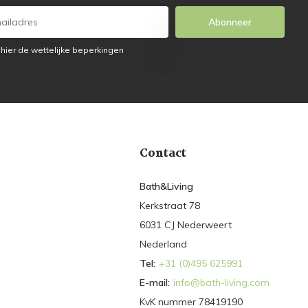
Abonneer
 hier de wettelijke beperkingen
Contact
Bath&Living
Kerkstraat 78
6031 CJ Nederweert
Nederland
Tel:
+31 (0)495 625991
E-mail:
info@bath-living.com
KvK nummer 78419190