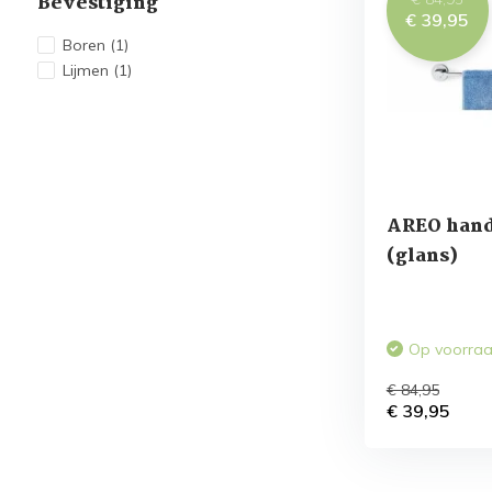
Bevestiging
€ 39,95
Boren
(1)
Lijmen
(1)
AREO hand
(glans)
Op voorra
€ 84,95
€ 39,95