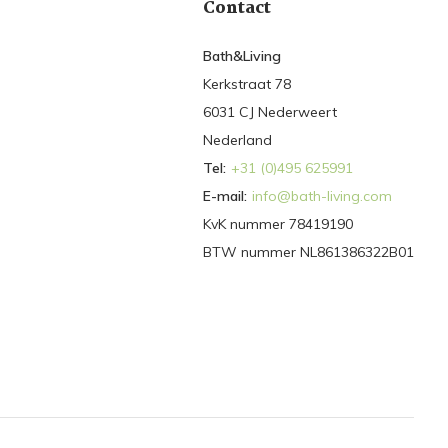
Contact
Bath&Living
Kerkstraat 78
6031 CJ Nederweert
Nederland
Tel:
+31 (0)495 625991
E-mail:
info@bath-living.com
KvK nummer 78419190
BTW nummer NL861386322B01