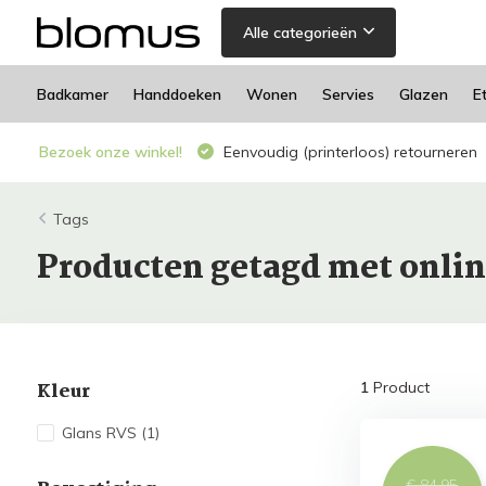
Alle categorieën
Badkamer
Handdoeken
Wonen
Servies
Glazen
E
Bezoek onze winkel!
Eenvoudig (printerloos) retourneren
Tags
Producten getagd met onli
Kleur
1
Product
Glans RVS
(1)
€ 84,95