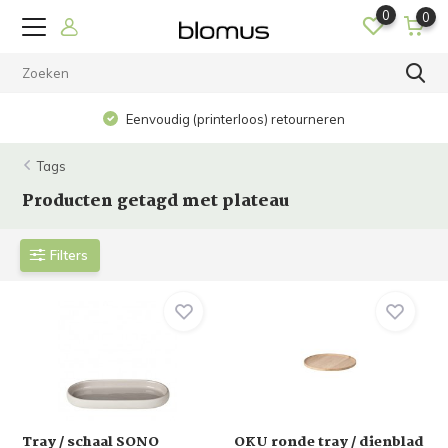
0
0
Op werkdagen voor 15.00 uur besteld? De volgende dag in
huis!
Tags
Producten getagd met plateau
Filters
Tray / schaal SONO
OKU ronde tray / dienblad