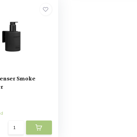
penser Smoke
er
ad