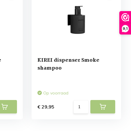
9,1
e
KIREI dispenser Smoke
shampoo
Op voorraad
€ 29,95