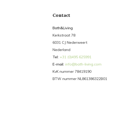
Contact
Bath&Living
Kerkstraat 78
6031 CJ Nederweert
Nederland
Tel:
+31 (0)495 625991
E-mail:
info@bath-living.com
KvK nummer 78419190
BTW nummer NL861386322B01