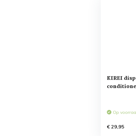
KIREI dis
condition
Op voorra
€ 29,95