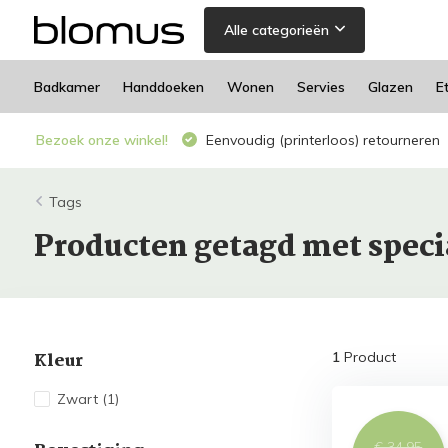
Alle categorieën
Badkamer
Handdoeken
Wonen
Servies
Glazen
E
Bezoek onze winkel!
Eenvoudig (printerloos) retourneren
Tags
Producten getagd met speci
Kleur
1
Product
Zwart
(1)
€ 34,95