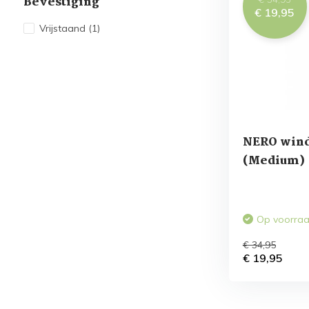
Bevestiging
€ 19,95
Vrijstaand
(1)
NERO wind
(Medium)
Op voorra
€ 34,95
€ 19,95