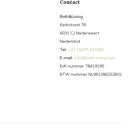
Contact
Bath&Living
Kerkstraat 78
6031 CJ Nederweert
Nederland
Tel:
+31 (0)495 625991
E-mail:
info@bath-living.com
KvK nummer 78419190
BTW nummer NL861386322B01