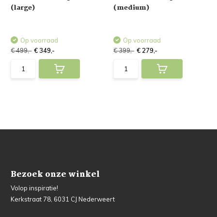
(large)
(medium)
Op voorraad
Op voorraad
€ 499,-
€ 349,-
€ 399,-
€ 279,-
Bezoek onze winkel
Volop inspiratie!
Kerkstraat 78, 6031 CJ Nederweert