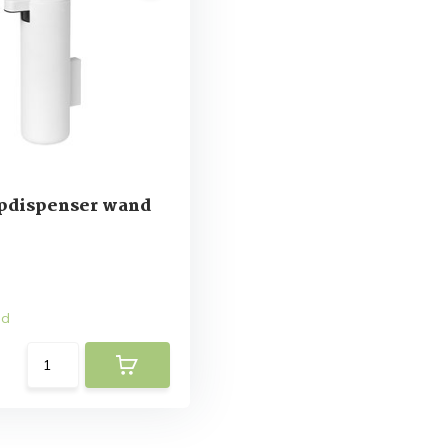
pdispenser wand
ad