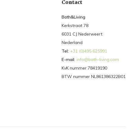
Contact
Bath&Living
Kerkstraat 78
6031 CJ Nederweert
Nederland
Tel:
+31 (0)495 625991
E-mail:
info@bath-living.com
KvK nummer 78419190
BTW nummer NL861386322B01