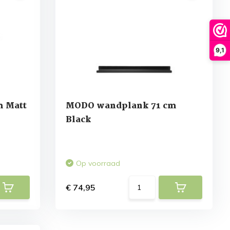
9,1
 Matt
MODO wandplank 71 cm
Black
Op voorraad
€ 74,95