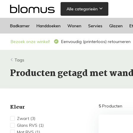
Alle categorieën
Badkamer
Handdoeken
Wonen
Servies
Glazen
E
Bezoek onze winkel!
Eenvoudig (printerloos) retourneren
Tags
Producten getagd met wan
Kleur
5
Producten
Zwart
(3)
Glans RVS
(1)
Mat RVS
(1)