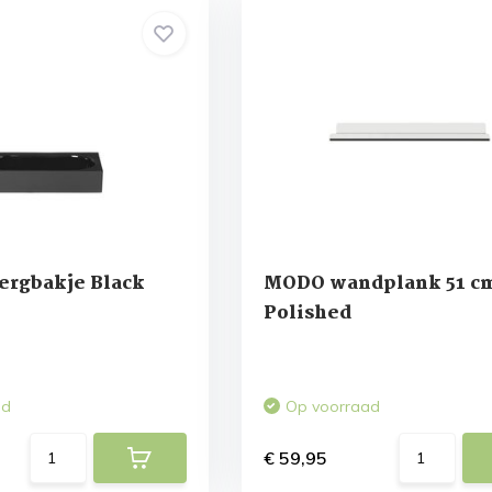
rgbakje Black
MODO wandplank 51 c
Polished
ad
Op voorraad
€ 59,95