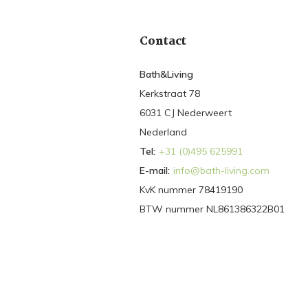
Contact
Bath&Living
Kerkstraat 78
6031 CJ Nederweert
Nederland
Tel:
+31 (0)495 625991
E-mail:
info@bath-living.com
KvK nummer 78419190
BTW nummer NL861386322B01