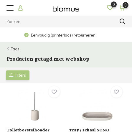
0
0
Op werkdagen voor 15.00 uur besteld? De volgende dag in
huis!
Tags
Producten getagd met webshop
Filters
Toiletborstelhouder
Tray / schaal SONO