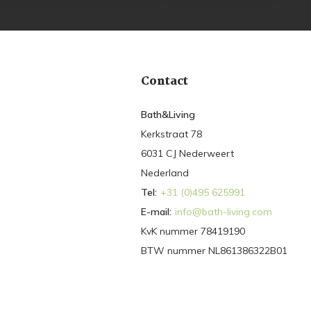
Contact
Bath&Living
Kerkstraat 78
6031 CJ Nederweert
Nederland
Tel:
+31 (0)495 625991
E-mail:
info@bath-living.com
KvK nummer 78419190
BTW nummer NL861386322B01