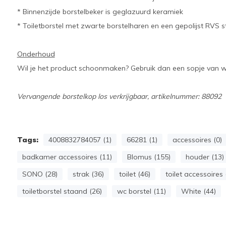
* Binnenzijde borstelbeker is geglazuurd keramiek
* Toiletborstel met zwarte borstelharen en een gepolijst RVS s
Onderhoud
Wil je het product schoonmaken? Gebruik dan een sopje van 
Vervangende borstelkop los verkrijgbaar, artikelnummer: 88092
Tags:
4008832784057 (1)
66281 (1)
accessoires (0)
badkamer accessoires (11)
Blomus (155)
houder (13)
SONO (28)
strak (36)
toilet (46)
toilet accessoires 
toiletborstel staand (26)
wc borstel (11)
White (44)