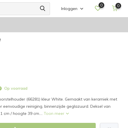
0
0
Inloggen
!
Op voorraad
orstelhouder (66281) kleur White. Gemaakt van keramiek met
r eenvoudige reiniging, binnenzijde geglazuurd. Deksel van
11 cm / hoogte 39 cm....
Toon meer