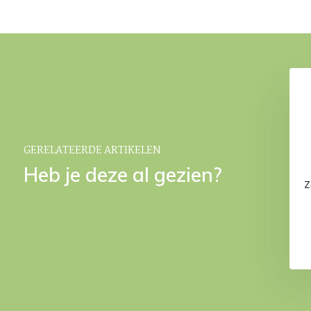
chaal SONO White
KORIE wasmand White
€ 21,95
€ 79,95
€ 99,95
GERELATEERDE ARTIKELEN
Heb je deze al gezien?
Z