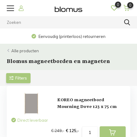
0
0
Eenvoudig (printerloos) retourneren
Alle producten
Blomus magneetborden en magneten
Filters
KOREO magneetbord
Mourning Dove 123 x 75 cm
Direct leverbaar
€ 249,-
€ 125,-