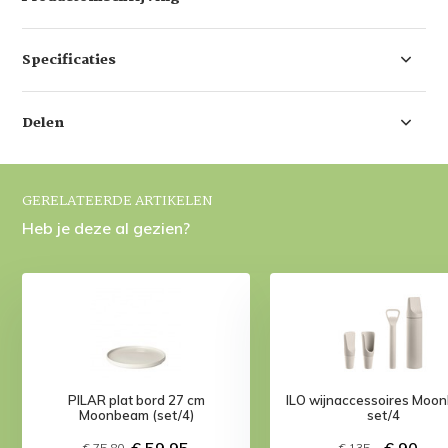
Specificaties
Delen
GERELATEERDE ARTIKELEN
Heb je deze al gezien?
PILAR plat bord 27 cm
ILO wijnaccessoires Moo
Moonbeam (set/4)
set/4
€ 59,95
€ 90,-
€ 75,80
€ 135,-