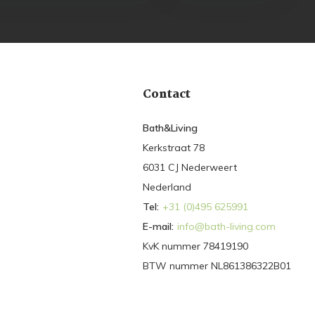
Contact
Bath&Living
Kerkstraat 78
6031 CJ Nederweert
Nederland
Tel:
+31 (0)495 625991
E-mail:
info@bath-living.com
KvK nummer 78419190
BTW nummer NL861386322B01