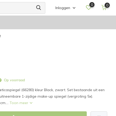
0
0
Inloggen
!
Op voorraad
caspiegel (66280) kleur Black, zwart. Set bestaande uit een
itneembare 1-zijdige make-up spiegel (vergroting 5x).
cm....
Toon meer