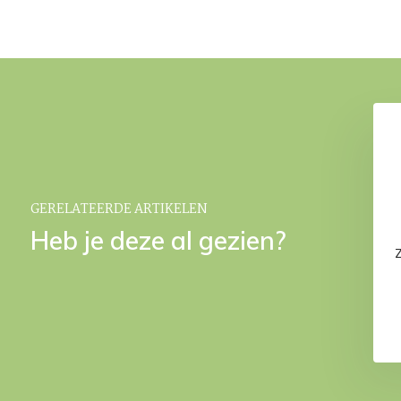
mmer SONO Black (3
PIRO organizer Black
liter)
€ 29,95
€ 56,95
9,95
GERELATEERDE ARTIKELEN
Heb je deze al gezien?