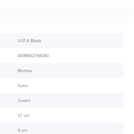
5.57.6-Black
4008832784040
Blomus
Sono
Zwart
17 cm
9 cm