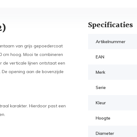
Specificaties
2)
Artikelnummer
lantaarn van grijs gepoedercoat
10 cm hoog. Mooi te combineren
EAN
 de verticale lijnen ontstaat een
et. De opening aan de bovenzijde
Merk
Serie
Kleur
traal karakter. Hierdoor past een
en.
Hoogte
Diameter