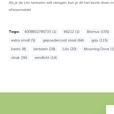
Als je de Lito lantaarn wilt reinigen, kun je dit het beste doen 
afwasmiddel.
Tags:
4008832785733 (1)
66212 (1)
Blomus (155)
extra small (5)
gepoedercoat staal (64)
grijs (115)
kaars (8)
lantaarn (28)
Lito (20)
Mourning Dove (1
strak (36)
windlicht (14)