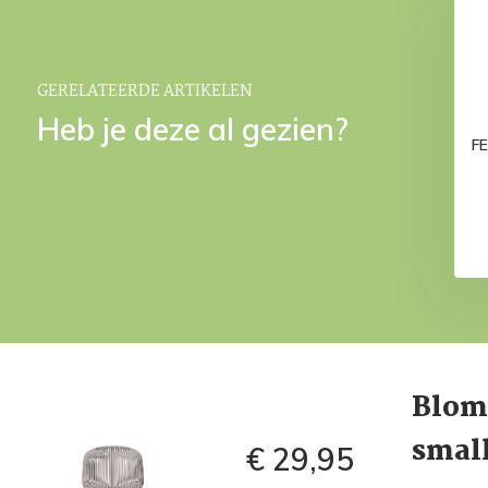
licht Mourning Dove
KANKYO dienblad Mourning
small
Dove
€ 22,95
€ 39,95
GERELATEERDE ARTIKELEN
Heb je deze al gezien?
FE
Blom
smal
€ 29,95