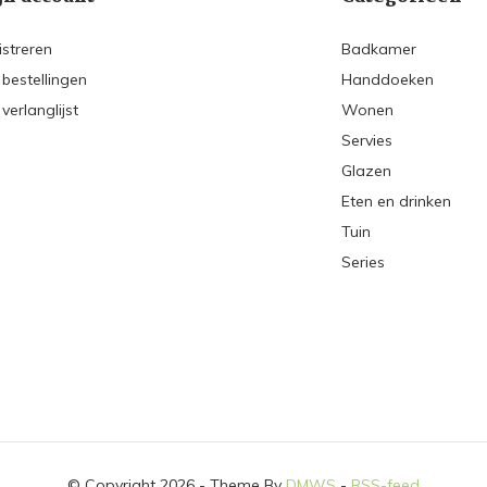
istreren
Badkamer
 bestellingen
Handdoeken
 verlanglijst
Wonen
Servies
Glazen
Eten en drinken
Tuin
Series
© Copyright 2026 - Theme By
DMWS
-
RSS-feed