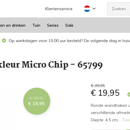
Klantenservice
ten en drinken
Tuin
Series
Sale
Op werkdagen voor 15.00 uur besteld? De volgende dag in huis
leur Micro Chip - 65799
€ 39,95
€ 19,95
€ 39,95
€ 19,95
Ronde wandhaken uit
verschillende afmet
Diepte: 4,5 cm....
Too