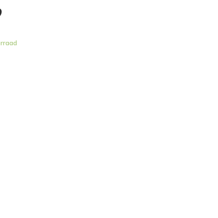
9
rraad