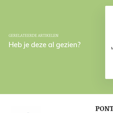
epdispenser Micro
MODO beker Micro Chip
Chip
€ 29,95
€ 49,95
GERELATEERDE ARTIKELEN
Heb je deze al gezien?
PONTO