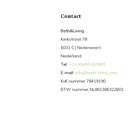
Contact
Bath&Living
Kerkstraat 78
6031 CJ Nederweert
Nederland
Tel:
+31 (0)495 625991
E-mail:
info@bath-living.com
KvK nummer 78419190
BTW nummer NL861386322B01