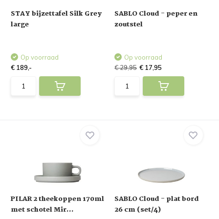
STAY bijzettafel Silk Grey
SABLO Cloud - peper en
large
zoutstel
Op voorraad
Op voorraad
€ 189,-
€ 29,95
€ 17,95
PILAR 2 theekoppen 170ml
SABLO Cloud - plat bord
met schotel Mir...
26 cm (set/4)