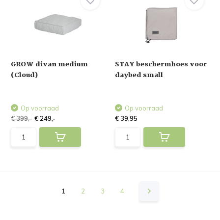
GROW divan medium
STAY beschermhoes voor
(Cloud)
daybed small
Op voorraad
Op voorraad
€ 399,-
€ 249,-
€ 39,95
1
2
3
4