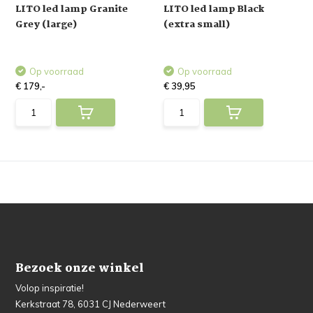
LITO led lamp Granite
LITO led lamp Black
Grey (large)
(extra small)
Op voorraad
Op voorraad
€ 179,-
€ 39,95
Bezoek onze winkel
Volop inspiratie!
Kerkstraat 78, 6031 CJ Nederweert