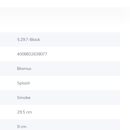
5.29.7-Black
4008832638077
Blomus
Splash
Smoke
29,5 cm
9 cm