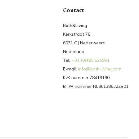
Contact
Bath&Living
Kerkstraat 78
6031 CJ Nederweert
Nederland
Tel:
+31 (0)495 625991
E-mail:
info@bath-living.com
KvK nummer 78419190
BTW nummer NL861386322B01