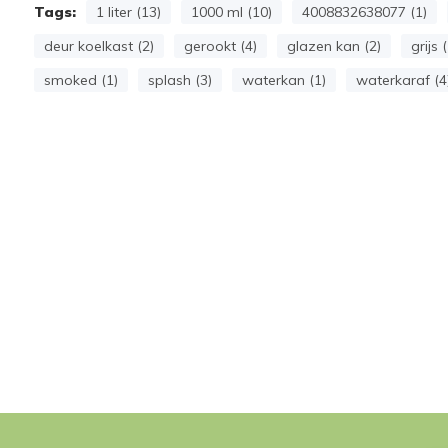
Tags:
1 liter (13)
1000 ml (10)
4008832638077 (1)
deur koelkast (2)
gerookt (4)
glazen kan (2)
grijs 
smoked (1)
splash (3)
waterkan (1)
waterkaraf (4