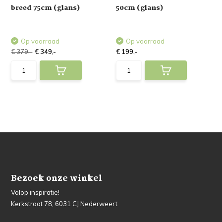
breed 75cm (glans)
50cm (glans)
Op voorraad
Op voorraad
€ 379,-
€ 349,-
€ 199,-
Bezoek onze winkel
Volop inspiratie!
Kerkstraat 78, 6031 CJ Nederweert