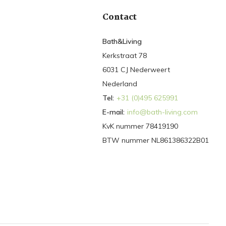
Contact
Bath&Living
Kerkstraat 78
6031 CJ Nederweert
Nederland
Tel:
+31 (0)495 625991
E-mail:
info@bath-living.com
KvK nummer 78419190
BTW nummer NL861386322B01