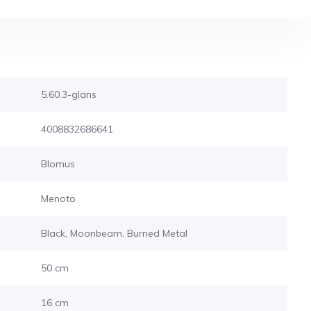
5.60.3-glans
4008832686641
Blomus
Menoto
Black, Moonbeam, Burned Metal
50 cm
16 cm