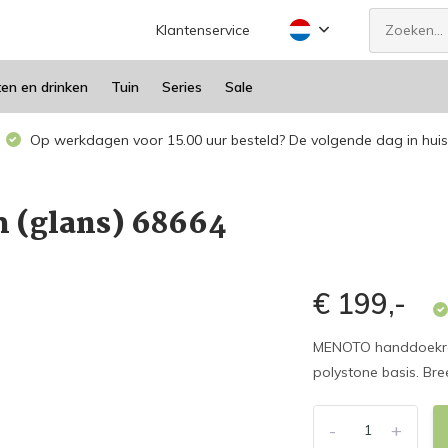
Klantenservice
ten en drinken
Tuin
Series
Sale
Op werkdagen voor 15.00 uur besteld? De volgende dag in huis
 (glans) 68664
€ 199,-
MENOTO handdoekrek
polystone basis. Bre
-
+