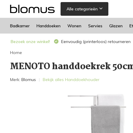
Alle categorieën
Badkamer
Handdoeken
Wonen
Servies
Glazen
E
Bezoek onze winkel!
Eenvoudig (printerloos) retourneren
Home
MENOTO handdoekrek 50cm
Merk:
Blomus
Bekijk alles Handdoekhouder