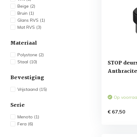
Beige
(2)
Bruin
(1)
Glans RVS
(1)
Mat RVS
(3)
Materiaal
Polystone
(2)
Staal
(10)
STOP deur
Anthracit
Bevestiging
Vrijstaand
(15)
Op voorra
Serie
€ 67,50
Menoto
(1)
Fera
(6)