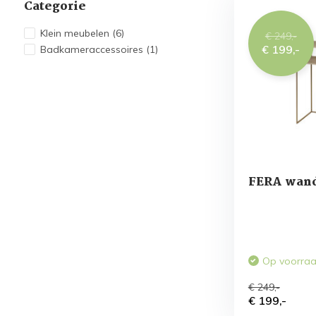
Categorie
Klein meubelen
(6)
€ 249,-
€ 199,-
Badkameraccessoires
(1)
FERA wand
Op voorra
€ 249,-
€ 199,-