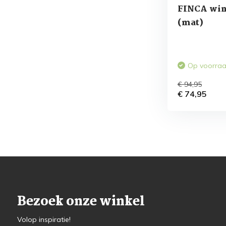
FINCA win
(mat)
Op voorra
€ 94,95
€ 74,95
Bezoek onze winkel
Volop inspiratie!