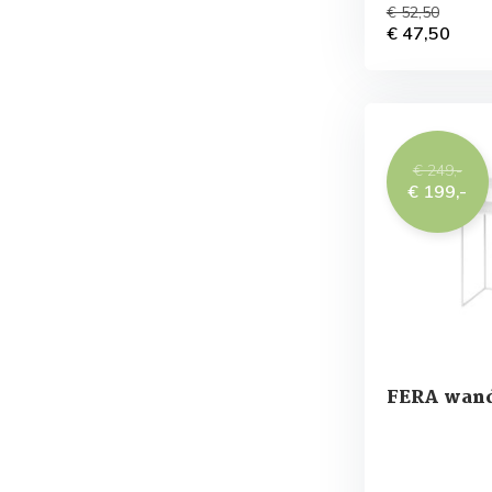
€ 52,50
€ 47,50
€ 249,-
€ 199,-
FERA wand