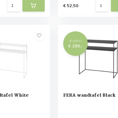
€ 52,50
€ 249,-
€ 199,-
tafel White
FERA wandtafel Black