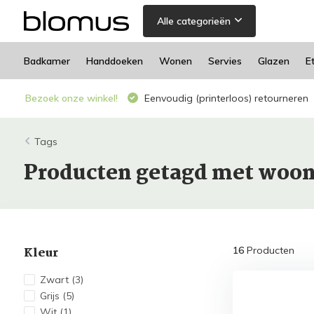
Alle categorieën
Badkamer
Handdoeken
Wonen
Servies
Glazen
E
Bezoek onze winkel!
Eenvoudig (printerloos) retourneren
Tags
Producten getagd met woo
Kleur
16
Producten
Zwart
(3)
Grijs
(5)
Wit
(1)