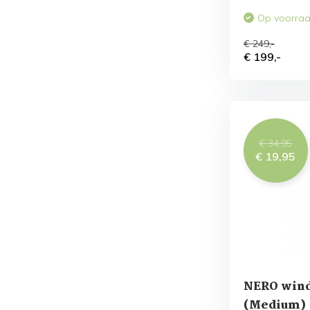
Op voorra
€ 249,-
€ 199,-
€ 34,95
€ 19,95
NERO wind
(Medium)