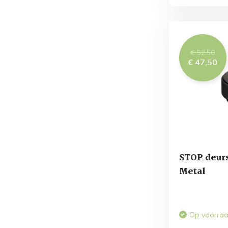
€ 52,50
€ 47,50
STOP deur
Metal
Op voorra