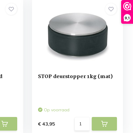
9,1
d
STOP deurstopper 1kg (mat)
Op voorraad
€ 43,95