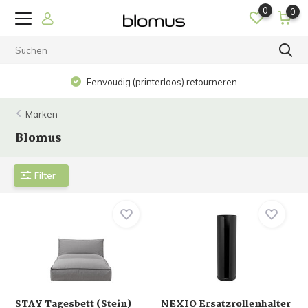
0
0
Op werkdagen voor 15.00 uur besteld? De volgende dag in
huis!
Marken
Blomus
Filter
STAY Tagesbett (Stein)
NEXIO Ersatzrollenhalter