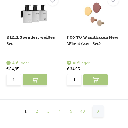
KIREI Spender, weißes
PONTO Wandhaken New
Set
Wheat (4er-Set)
Auf Lager
Auf Lager
€ 84,95
€ 34,95
1
2
3
4
5
49