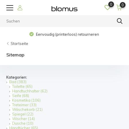
0
0
Eenvoudig (printerloos) retourneren
Startseite
Sitemap
Kategorien:
Bad
(383)
Toilette
(65)
Handtuchhalter
(62)
Seife
(68)
Kosmetika
(106)
Treteimer
(33)
Wäschekorb
(21)
Spiegel
(22)
Wischer
(14)
Dusche
(10)
Handtücher
(65)